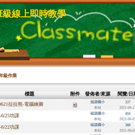
班級線上即時教學
年級作業
標題
附件
發佈者/來源
閱覽/日
福源國小
337
00621拉拉熊-電腦繪圖
本站
2021-06-2
福源國小
416
3-6/25功課
本站
2021-06-0
福源國小
388
8-6/22功課
本站
2021-06-0