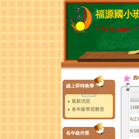
福源國小
~ Welcome ~
:::
:::
四
線上即時教學
最新消息
11
各年級學習教室
6/2
6/1
各年級作業