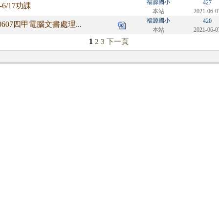
福源國小
427
5-6/17功課
本站
2021-06-0
福源國小
420
00607四甲電腦文書處理...
本站
2021-06-0
1
2
3
下一頁