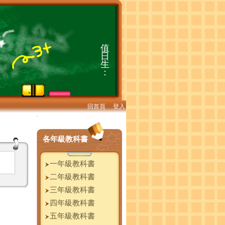
回首頁
、
登入
:::
各年級教科書
一年級教科書
二年級教科書
三年級教科書
四年級教科書
五年級教科書