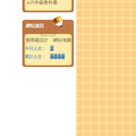
六年級教科書
網站資訊
無障礙設計
網站地圖
今日人次：
累計人次：