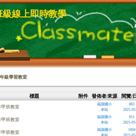
班級線上即時教學
年級學習教室
標題
附件
發佈者/來源
閱覽/
福源國小
863
年甲班教室
本站
2021-05
福源國小
811
年甲班教室
本站
2021-05
福源國小
1004
年甲班教室
本站
2021-05