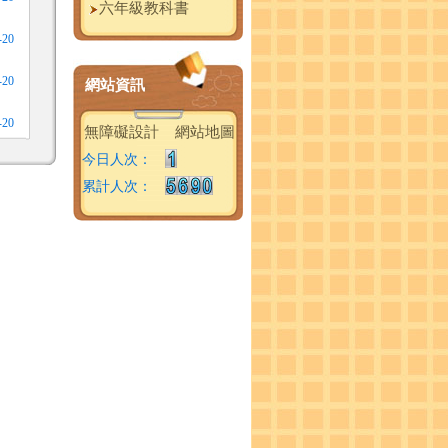
六年級教科書
-20
-20
網站資訊
-20
無障礙設計
網站地圖
今日人次：
累計人次：