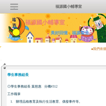
福源國小輔導室
福源國小輔導室
美好回憶，福源製造。
●我們依
:::
學生事務組長
◎學生事務組長 葉慈惠 分機#312
工作職掌
1. 辦理品格教育及執行生活教育、偶發事件等。