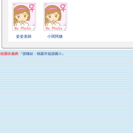
姿姿老師
小琪阿姨
校園快優網
‧『授權給：桃園市福源國小』