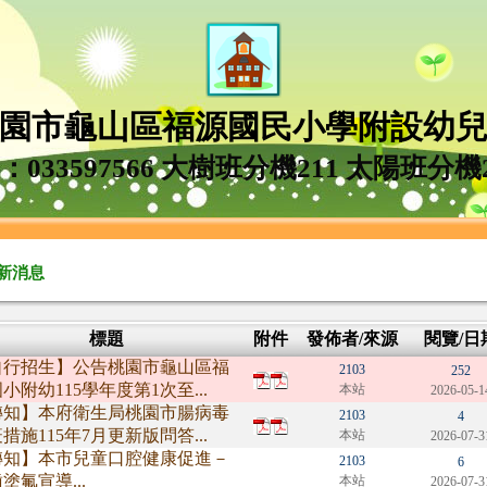
園市龜山區福源國民小學附設幼
l：033597566 大樹班分機211 太陽班分機
新消息
標題
附件
發佈者/來源
閱覽/日
自行招生】公告桃園市龜山區福
2103
252
小附幼115學年度第1次至...
本站
2026-05-1
轉知】本府衛生局桃園市腸病毒
2103
4
措施115年7月更新版問答...
本站
2026-07-3
轉知】本市兒童口腔健康促進－
2103
6
塗氟宣導...
本站
2026-07-3