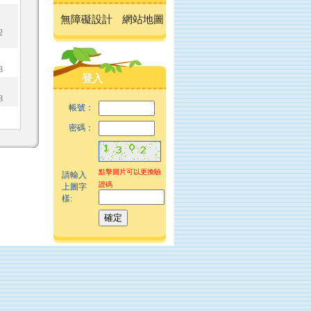
無障礙設計
網站地圖
2
8
登入
8
帳號：
密碼：
點擊圖片可以更換驗
請輸入
證碼
上圖字
樣: