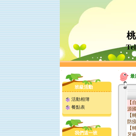
桃
Te
:::
:::
最
班級活動
活動相簿
【
餐點表
源國
【
防疫
【
我們這一班
牙齒