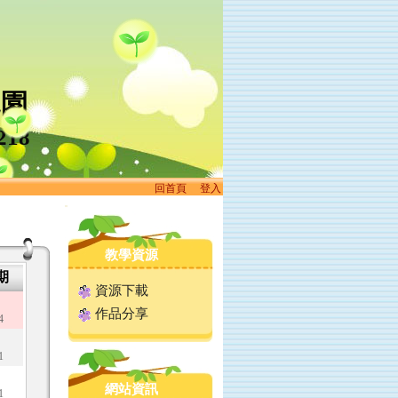
兒園
218
回首頁
、
登入
:::
教學資源
期
資源下載
作品分享
4
1
網站資訊
1