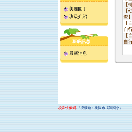
【
美麗園丁
【
班級介紹
查】.
【自
自行
【自
班級訊息
自行
最新消息
校園快優網
‧『授權給：桃園市福源國小』