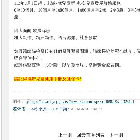
113年7月1日起，未滿7歲兒童新增6次兒童發展篩檢服務
6至10個月、10個月至1歲6個月、1歲6個月至2歲、2至3歲、3至5
歲。
四大面向 發展篩檢
粗大動作、精細動作、語言認知、社會發展
如經醫師篩檢發現有疑似發展遲緩問題，請家長協助配合轉介，
聯合評估中心。
或評估醫院進一步診斷，以早期發現，掌握黃金療育期。
請記得攜帶兒童健康手冊及健保卡!
附件：
https://dowcd.tycg.gov.tw/News_Content.aspx?n=16982&s=1323191
發佈者：
本站 來源： 2103 日期：
2025-08-28 12:41:37
上一則
回最前頁列表
下一則