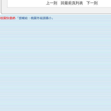
上一則
回最前頁列表
下一則
校園快優網
‧『授權給：桃園市福源國小』