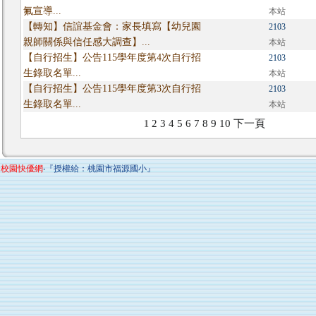
氟宣導...
本站
【轉知】信誼基金會：家長填寫【幼兒園
2103
親師關係與信任感大調查】...
本站
【自行招生】公告115學年度第4次自行招
2103
生錄取名單...
本站
【自行招生】公告115學年度第3次自行招
2103
生錄取名單...
本站
2
3
4
5
6
7
8
9
10
下一頁
1
校園快優網
‧『授權給：桃園市福源國小』