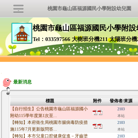
桃園市龜山區福源國民小學附設幼兒園
桃園市龜山區福源國民小學附設
Tel：033597566 大樹班分機211 太陽班分機
:::
最新消息
標題
附件
發佈者/來源
【自行招生】公告桃園市龜山區福源國小
2103
附幼115學年度第1次至...
本站
【轉知】本府衛生局桃園市腸病毒防疫措
2103
施115年7月更新版問答...
本站
【轉知】本市兒童口腔健康促進－牙齒塗
2103