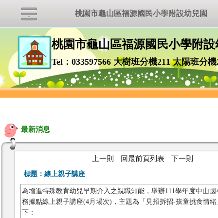
桃園市龜山區福源國民小學附設幼兒園
桃園市龜山區福源國民小學附設
Tel：033597566 大樹班分機211 太陽班分機
:::
最新消息
上一則
回最前頁列表
下一則
標題：
線上親子講座
為增進特殊教育幼兒早期介入之親職知能，舉辦111學年度中山國
務據點線上親子講座(4月場次)，主題為「見招拆招-孩童挑食情
下：