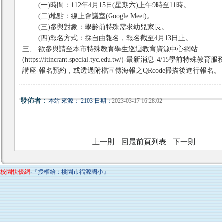
(一)時間：112年4月15日(星期六)上午9時至11時。
(二)地點：線上會議室(Google Meet)。
(三)參與對象：學齡前特殊需求幼兒家長。
(四)報名方式：採自由報名，報名截至4月13日止。
三、 欲參與請至本市特殊教育學生巡迴教育資源中心網站
(https://itinerant.special.tyc.edu.tw/)-最新消息-4/15學前
講座-報名預約，或透過附檔宣傳海報之QRcode掃描後進行報名。
發佈者：
本站 來源： 2103 日期：
2023-03-17 16:28:02
上一則
回最前頁列表
下一則
校園快優網
‧『授權給：桃園市福源國小』